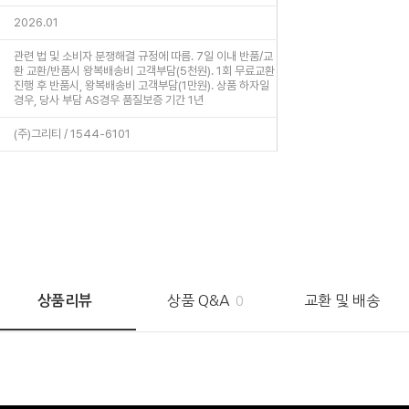
2026.01
관련 법 및 소비자 분쟁해결 규정에 따름. 7일 이내 반품/교
환 교환/반품시 왕복배송비 고객부담(5천원). 1회 무료교환
진행 후 반품시, 왕복배송비 고객부담(1만원). 상품 하자일
경우, 당사 부담 AS경우 품질보증 기간 1년
(주)그리티 / 1544-6101
상품 Q&A
교환 및 배송
상품리뷰
0