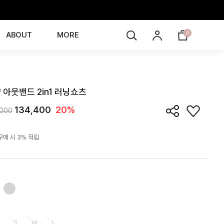
0
ABOUT
MORE
ST6J03T
 아웃밴드 2in1 러닝쇼츠
134,400
20%
,000
구매 시 3% 적립
S
M
L