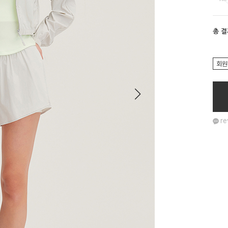
총 
회원
re