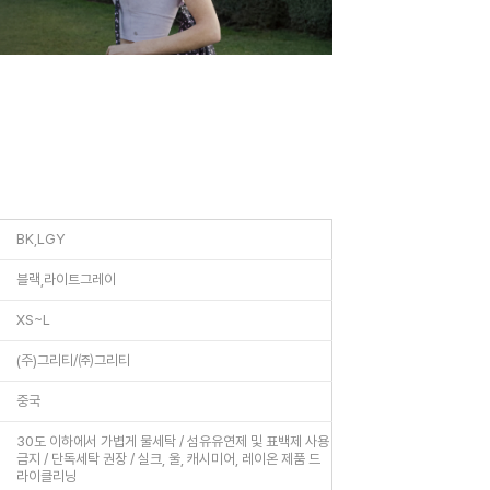
BK,LGY
블랙,라이트그레이
XS~L
(주)그리티/㈜그리티
중국
30도 이하에서 가볍게 물세탁 / 섬유유연제 및 표백제 사용
금지 / 단독세탁 권장 / 실크, 울, 캐시미어, 레이온 제품 드
라이클리닝