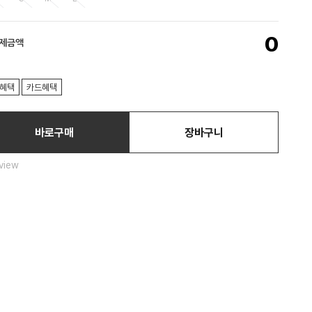
0
결제금액
혜택
카드혜택
바로구매
장바구니
view