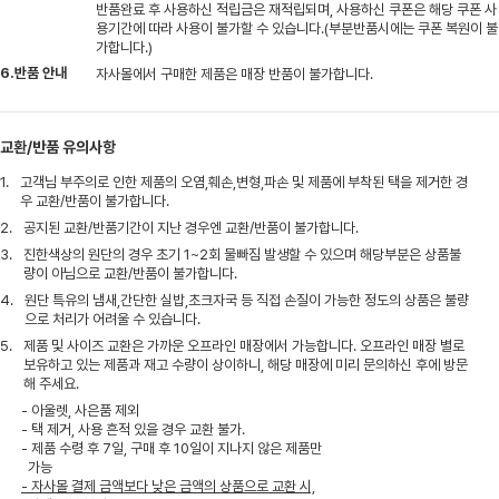
반품완료 후 사용하신 적립금은 재적립되며, 사용하신 쿠폰은 해당 쿠폰 사
용기간에 따라 사용이 불가할 수 있습니다.(부분반품시에는 쿠폰 복원이 불
가합니다.)
6.반품 안내
자사몰에서 구매한 제품은 매장 반품이 불가합니다.
교환/반품 유의사항
1.
고객님 부주의로 인한 제품의 오염,훼손,변형,파손 및 제품에 부착된 택을 제거한 경
우 교환/반품이 불가합니다.
2.
공지된 교환/반품기간이 지난 경우엔 교환/반품이 불가합니다.
3.
진한색상의 원단의 경우 초기 1~2회 물빠짐 발생할 수 있으며 해당부분은 상품불
량이 아님으로 교환/반품이 불가합니다.
4.
원단 특유의 냄새,간단한 실밥,초크자국 등 직접 손질이 가능한 정도의 상품은 불량
으로 처리가 어려울 수 있습니다.
5.
제품 및 사이즈 교환은 가까운 오프라인 매장에서 가능합니다. 오프라인 매장 별로
보유하고 있는 제품과 재고 수량이 상이하니, 해당 매장에 미리 문의하신 후에 방문
해 주세요.
- 아울렛, 사은품 제외
- 택 제거, 사용 흔적 있을 경우 교환 불가.
- 제품 수령 후 7일, 구매 후 10일이 지나지 않은 제품만
가능
- 자사몰 결제 금액보다 낮은 금액의 상품으로 교환 시,