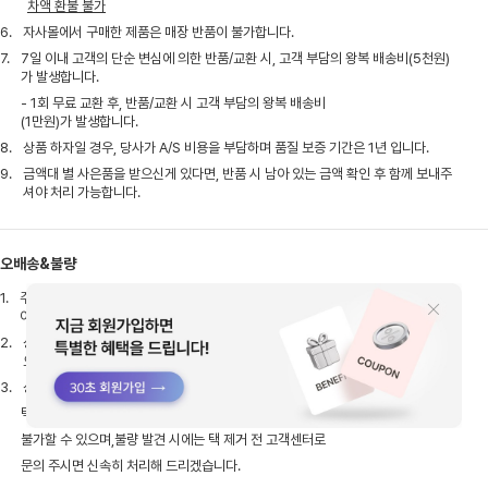
차액 환불 불가
6.
자사몰에서 구매한 제품은 매장 반품이 불가합니다.
7.
7일 이내 고객의 단순 변심에 의한 반품/교환 시, 고객 부담의 왕복 배송비(5천원)
가 발생합니다.
- 1회 무료 교환 후, 반품/교환 시 고객 부담의 왕복 배송비
(1만원)가 발생합니다.
8.
상품 하자일 경우, 당사가 A/S 비용을 부담하며 품질 보증 기간은 1년 입니다.
9.
금액대 별 사은품을 받으신게 있다면, 반품 시 남아 있는 금액 확인 후 함께 보내주
셔야 처리 가능합니다.
오배송&불량
1.
주문취소방법 : 로그인 후 마이페이지 > 주문조회 > 주문취소 (주문취소 후 실출고
여부 확인 후 취소처리 진행됩니다.)
2.
상품불량시 고객센터로 접수해주시면 불량내용 확인 후 상품불량일시 교환 및 반품
으로 진행됩니다.
3.
상품 수령 후 택 제거 전, 불량/오염 등 하자 여부를 반드시 확인해 주시기 바랍니다.
택 제거 시 초기 불량 확인이 어려워 교환/반품이
불가할 수 있으며,불량 발견 시에는 택 제거 전 고객센터로
문의 주시면 신속히 처리해 드리겠습니다.