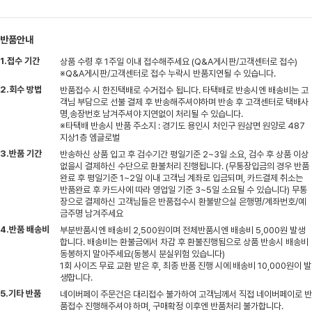
반품안내
1.접수 기간
상품 수령 후 1주일 이내 접수해주세요 (Q&A게시판/고객센터로 접수)
※Q&A게시판/고객센터로 접수 누락시 반품지연될 수 있습니다.
2.회수 방법
반품접수 시 한진택배로 수거접수 됩니다. 타택배로 반송시엔 배송비는 고
객님 부담으로 선불 결제 후 반송해주셔야하며 반송 후 고객센터로 택배사
명,송장번호 남겨주셔야 지연없이 처리될 수 있습니다.
※타택배 반송시 반품 주소지 : 경기도 용인시 처인구 원삼면 원양로 487
지상1층 엠글로벌
3.반품 기간
반송하신 상품 입고 후 검수기간 평일기준 2~3일 소요, 검수 후 상품 이상
없을시 결제하신 수단으로 환불처리 진행됩니다. (무통장입금의 경우 반품
완료 후 평일기준 1~2일 이내 고객님 계좌로 입금되며, 카드결제 취소는
반품완료 후 카드사에 따라 영업일 기준 3~5일 소요될 수 있습니다) 무통
장으로 결제하신 고객님들은 반품접수시 환불받으실 은행명/계좌번호/예
금주명 남겨주세요
4.반품 배송비
부분반품시엔 배송비 2,500원이며 전체반품시엔 배송비 5,000원 발생
합니다. 배송비는 환불금에서 차감 후 환불진행됨으로 상품 반송시 배송비
동봉하지 말아주세요(동봉시 분실위험 있습니다)
1회 사이즈 무료 교환 받은 후, 최종 반품 진행 시에 배송비 10,000원이 발
생합니다.
5.기타 반품
네이버페이 주문건은 대리접수 불가하여 고객님께서 직접 네이버페이로 반
품접수 진행해주셔야 하며, 구매확정 이후엔 반품처리 불가합니다.