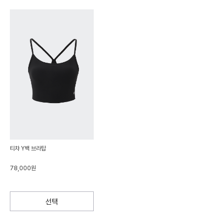
티챠 Y백 브라탑
78,000원
선택