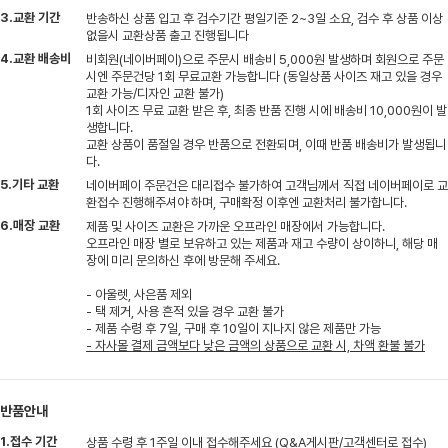
3.교환 기간
반송하신 상품 입고 후 검수기간 평일기준 2~3일 소요, 검수 후 상품 이상
없을시 교환상품 출고 진행됩니다
4.교환 배송비
비회원(네이버페이)으로 주문시 배송비 5,000원 발생하며 회원으로 주문
시엔 주문건당 1회 무료교환 가능합니다 (동일상품 사이즈 재고 있을 경우
교환 가능/디자인 교환 불가)
1회 사이즈 무료 교환 받은 후, 최종 반품 진행 시에 배송비 10,000원이 발
생합니다.
교환 상품이 품절일 경우 반품으로 전환되며, 이때 반품 배송비가 발생됩니
다.
5.기타 교환
네이버페이 주문건은 대리접수 불가하여 고객님께서 직접 네이버페이로 교
환접수 진행해주셔야 하며, 구매확정 이후엔 교환처리 불가합니다.
6.매장 교환
제품 및 사이즈 교환은 가까운 오프라인 매장에서 가능합니다.
오프라인 매장 별로 보유하고 있는 제품과 재고 수량이 상이하니, 해당 매
장에 미리 문의하신 후에 방문해 주세요.
- 아울렛, 사은품 제외
- 택 제거, 사용 흔적 있을 경우 교환 불가
- 제품 수령 후 7일, 구매 후 10일이 지나지 않은 제품만 가능
- 자사몰 결제 금액보다 낮은 금액의 상품으로 교환 시, 차액 환불 불가
반품안내
1.접수 기간
상품 수령 후 1주일 이내 접수해주세요 (Q&A게시판/고객센터로 접수)