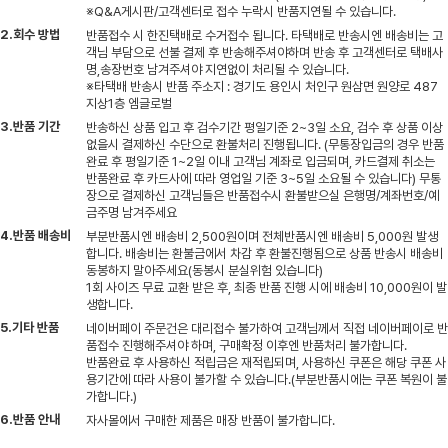
※Q&A게시판/고객센터로 접수 누락시 반품지연될 수 있습니다.
2.회수 방법
반품접수 시 한진택배로 수거접수 됩니다. 타택배로 반송시엔 배송비는 고
객님 부담으로 선불 결제 후 반송해주셔야하며 반송 후 고객센터로 택배사
명,송장번호 남겨주셔야 지연없이 처리될 수 있습니다.
※타택배 반송시 반품 주소지 : 경기도 용인시 처인구 원삼면 원양로 487
지상1층 엠글로벌
3.반품 기간
반송하신 상품 입고 후 검수기간 평일기준 2~3일 소요, 검수 후 상품 이상
없을시 결제하신 수단으로 환불처리 진행됩니다. (무통장입금의 경우 반품
완료 후 평일기준 1~2일 이내 고객님 계좌로 입금되며, 카드결제 취소는
반품완료 후 카드사에 따라 영업일 기준 3~5일 소요될 수 있습니다) 무통
장으로 결제하신 고객님들은 반품접수시 환불받으실 은행명/계좌번호/예
금주명 남겨주세요
4.반품 배송비
부분반품시엔 배송비 2,500원이며 전체반품시엔 배송비 5,000원 발생
합니다. 배송비는 환불금에서 차감 후 환불진행됨으로 상품 반송시 배송비
동봉하지 말아주세요(동봉시 분실위험 있습니다)
1회 사이즈 무료 교환 받은 후, 최종 반품 진행 시에 배송비 10,000원이 발
생합니다.
5.기타 반품
네이버페이 주문건은 대리접수 불가하여 고객님께서 직접 네이버페이로 반
품접수 진행해주셔야 하며, 구매확정 이후엔 반품처리 불가합니다.
반품완료 후 사용하신 적립금은 재적립되며, 사용하신 쿠폰은 해당 쿠폰 사
용기간에 따라 사용이 불가할 수 있습니다.(부분반품시에는 쿠폰 복원이 불
가합니다.)
6.반품 안내
자사몰에서 구매한 제품은 매장 반품이 불가합니다.