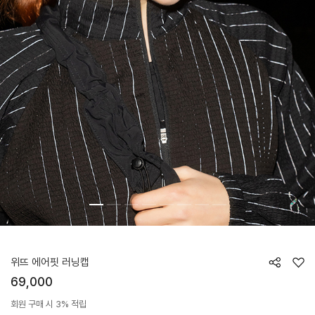
HTWCP6Z03T
위뜨 에어핏 러닝캡
69,000
회원 구매 시 3% 적립