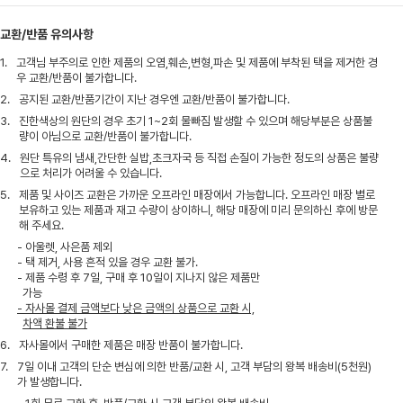
교환/반품 유의사항
1.
고객님 부주의로 인한 제품의 오염,훼손,변형,파손 및 제품에 부착된 택을 제거한 경
우 교환/반품이 불가합니다.
2.
공지된 교환/반품기간이 지난 경우엔 교환/반품이 불가합니다.
3.
진한색상의 원단의 경우 초기 1~2회 물빠짐 발생할 수 있으며 해당부분은 상품불
량이 아님으로 교환/반품이 불가합니다.
4.
원단 특유의 냄새,간단한 실밥,초크자국 등 직접 손질이 가능한 정도의 상품은 불량
으로 처리가 어려울 수 있습니다.
5.
제품 및 사이즈 교환은 가까운 오프라인 매장에서 가능합니다. 오프라인 매장 별로
보유하고 있는 제품과 재고 수량이 상이하니, 해당 매장에 미리 문의하신 후에 방문
해 주세요.
- 아울렛, 사은품 제외
- 택 제거, 사용 흔적 있을 경우 교환 불가.
- 제품 수령 후 7일, 구매 후 10일이 지나지 않은 제품만
가능
- 자사몰 결제 금액보다 낮은 금액의 상품으로 교환 시,
차액 환불 불가
6.
자사몰에서 구매한 제품은 매장 반품이 불가합니다.
7.
7일 이내 고객의 단순 변심에 의한 반품/교환 시, 고객 부담의 왕복 배송비(5천원)
가 발생합니다.