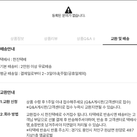
등록된 문의가 없습니다.
상품정보
상품리뷰
상품Q&A
교환 및 배송
0
배송안내
택배사 : 한진택배
기본 배송비 : 2만원 이상 무료배송
평균 배송일 : 결제일로부터 2~3일이내(주말/공휴일제외)
교환안내
1.교환 신청
상품 수령 후 1주일 이내 접수해주세요 (Q&A게시판/고객센터로 접수)
※Q&A게시판/고객센터로 접수 누락시 교환지연될 수 있습니다.
2.회수 방법
교환접수 시 한진택배로 수거접수 됩니다. 타택배로 반송시엔 배송비는 고
객님 부담으로 선불 결제 후 반송해주셔야하며, 반송 후 고객센터로 택배사
명,송장번호 남겨주셔야 지연없이 처리될 수 있습니다.
※타택배 반송시 반품 주소지 : 경기도 용인시 처인구 원삼면 원양로 487
지상1층 엠글로벌