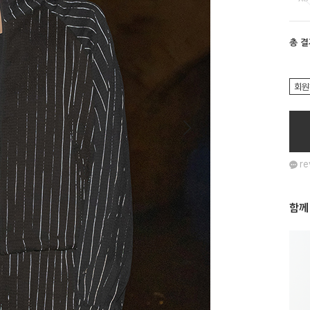
총 
회원
re
함께