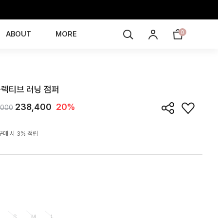
0
ABOUT
MORE
JP6J17T
렉티브 러닝 점퍼
238,400
20%
,000
구매 시 3% 적립
S
M
L