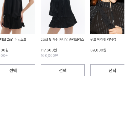
티브 2in1 러닝쇼츠
cool_8 매쉬 커버업 슬리브리스
위뜨 에어핏 러닝캡
400원
117,600원
69,000원
000원
168,000원
선택
선택
선택