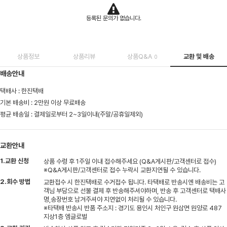
등록된 문의가 없습니다.
상품정보
상품리뷰
상품Q&A
교환 및 배송
0
배송안내
택배사 : 한진택배
기본 배송비 : 2만원 이상 무료배송
평균 배송일 : 결제일로부터 2~3일이내(주말/공휴일제외)
교환안내
1.교환 신청
상품 수령 후 1주일 이내 접수해주세요 (Q&A게시판/고객센터로 접수)
※Q&A게시판/고객센터로 접수 누락시 교환지연될 수 있습니다.
2.회수 방법
교환접수 시 한진택배로 수거접수 됩니다. 타택배로 반송시엔 배송비는 고
객님 부담으로 선불 결제 후 반송해주셔야하며, 반송 후 고객센터로 택배사
명,송장번호 남겨주셔야 지연없이 처리될 수 있습니다.
※타택배 반송시 반품 주소지 : 경기도 용인시 처인구 원삼면 원양로 487
지상1층 엠글로벌