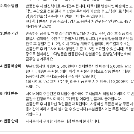
2.회수 방법
반품접수 시 한진택배로 수거접수 됩니다. 타택배로 반송시엔 배송비는 고
객님 부담으로 선불 결제 후 반송해주셔야하며 반송 후 고객센터로 택배사
명,송장번호 남겨주셔야 지연없이 처리될 수 있습니다.
※타택배 반송시 반품 주소지 : 경기도 용인시 처인구 원삼면 원양로 487
지상1층 엠글로벌
3.반품 기간
반송하신 상품 입고 후 검수기간 평일기준 2~3일 소요, 검수 후 상품 이상
없을시 결제하신 수단으로 환불처리 진행됩니다. (무통장입금의 경우 반품
완료 후 평일기준 1~2일 이내 고객님 계좌로 입금되며, 카드결제 취소는
반품완료 후 카드사에 따라 영업일 기준 3~5일 소요될 수 있습니다) 무통
장으로 결제하신 고객님들은 반품접수시 환불받으실 은행명/계좌번호/예
금주명 남겨주세요
4.반품 배송비
부분반품시엔 배송비 2,500원이며 전체반품시엔 배송비 5,000원 발생
합니다. 배송비는 환불금에서 차감 후 환불진행됨으로 상품 반송시 배송비
동봉하지 말아주세요(동봉시 분실위험 있습니다)
1회 사이즈 무료 교환 받은 후, 최종 반품 진행 시에 배송비 10,000원이 발
생합니다.
5.기타 반품
네이버페이 주문건은 대리접수 불가하여 고객님께서 직접 네이버페이로 반
품접수 진행해주셔야 하며, 구매확정 이후엔 반품처리 불가합니다.
반품완료 후 사용하신 적립금은 재적립되며, 사용하신 쿠폰은 해당 쿠폰 사
용기간에 따라 사용이 불가할 수 있습니다.(부분반품시에는 쿠폰 복원이 불
가합니다.)
6.반품 안내
자사몰에서 구매한 제품은 매장 반품이 불가합니다.