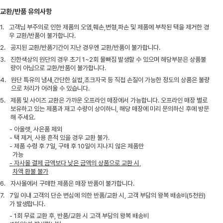
교환/반품 유의사항
1.
고객님 부주의로 인한 제품의 오염,훼손,변형,파손 및 제품에 부착된 택을 제거한 경
우 교환/반품이 불가합니다.
2.
공지된 교환/반품기간이 지난 경우엔 교환/반품이 불가합니다.
3.
진한색상의 원단의 경우 초기 1~2회 물빠짐 발생할 수 있으며 해당부분은 상품불
량이 아님으로 교환/반품이 불가합니다.
4.
원단 특유의 냄새,간단한 실밥,초크자국 등 직접 손질이 가능한 정도의 상품은 불량
으로 처리가 어려울 수 있습니다.
5.
제품 및 사이즈 교환은 가까운 오프라인 매장에서 가능합니다. 오프라인 매장 별로
보유하고 있는 제품과 재고 수량이 상이하니, 해당 매장에 미리 문의하신 후에 방문
해 주세요.
- 아울렛, 사은품 제외
- 택 제거, 사용 흔적 있을 경우 교환 불가.
- 제품 수령 후 7일, 구매 후 10일이 지나지 않은 제품만
가능
- 자사몰 결제 금액보다 낮은 금액의 상품으로 교환 시,
차액 환불 불가
6.
자사몰에서 구매한 제품은 매장 반품이 불가합니다.
7.
7일 이내 고객의 단순 변심에 의한 반품/교환 시, 고객 부담의 왕복 배송비(5천원)
가 발생합니다.
- 1회 무료 교환 후, 반품/교환 시 고객 부담의 왕복 배송비