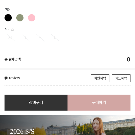
색상
사이즈
XS
S
M
L
0
총 결제금액
review
회원혜택
카드혜택
장바구니
구매하기