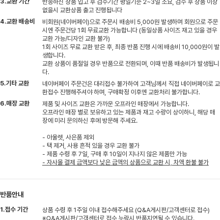
3.교환 기간
반송하신 상품 입고 후 검수기간 평일기준 2~3일 소요, 검수 후 상품 이상
없을시 교환상품 출고 진행됩니다
4.교환 배송비
비회원(네이버페이)으로 주문시 배송비 5,000원 발생하며 회원으로 주문
시엔 주문건당 1회 무료교환 가능합니다 (동일상품 사이즈 재고 있을 경우
교환 가능/디자인 교환 불가)
1회 사이즈 무료 교환 받은 후, 최종 반품 진행 시에 배송비 10,000원이 발
생합니다.
교환 상품이 품절일 경우 반품으로 전환되며, 이때 반품 배송비가 발생됩니
다.
5.기타 교환
네이버페이 주문건은 대리접수 불가하여 고객님께서 직접 네이버페이로 교
환접수 진행해주셔야 하며, 구매확정 이후엔 교환처리 불가합니다.
6.매장 교환
제품 및 사이즈 교환은 가까운 오프라인 매장에서 가능합니다.
오프라인 매장 별로 보유하고 있는 제품과 재고 수량이 상이하니, 해당 매
장에 미리 문의하신 후에 방문해 주세요.
- 아울렛, 사은품 제외
- 택 제거, 사용 흔적 있을 경우 교환 불가
- 제품 수령 후 7일, 구매 후 10일이 지나지 않은 제품만 가능
- 자사몰 결제 금액보다 낮은 금액의 상품으로 교환 시, 차액 환불 불가
반품안내
1.접수 기간
상품 수령 후 1주일 이내 접수해주세요 (Q&A게시판/고객센터로 접수)
※Q&A게시판/고객센터로 접수 누락시 반품지연될 수 있습니다.