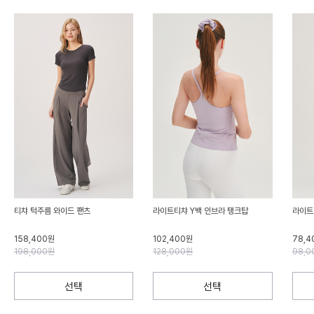
티챠 턱주름 와이드 팬츠
라이트티챠 Y백 인브라 탱크탑
라이트
158,400원
102,400원
78,4
198,000원
128,000원
98,0
선택
선택