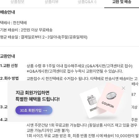
상품정보
상품리뷰
상품Q&A
교환 및 배송
0
배송안내
택배사 : 한진택배
기본 배송비 : 2만원 이상 무료배송
평균 배송일 : 결제일로부터 2~3일이내(주말/공휴일제외)
교환안내
1.교환 신청
상품 수령 후 1주일 이내 접수해주세요 (Q&A게시판/고객센터로 접수)
※Q&A게시판/고객센터로 접수 누락시 교환지연될 수 있습니다.
2.회수 방법
교환접수 시 한진택배로 수거접수 됩니다. 타택배로 반송시엔 배송비는 고
객님 부담으로 선불 결제 후 반송해주셔야하며, 반송 후 고객센터로 택배사
명,송장번호 남겨주셔야 지연없이 처리될 수 있습니다.
※타택배 반송시 반품 주소지 : 경기도 용인시 처인구 원삼면 원양로 487
지상1층 엠글로벌
3.교환 기간
반송하신 상품 입고 후 검수기간 평일기준 2~3일 소요, 검수 후 상품 이상
없을시 교환상품 출고 진행됩니다
4.교환 배송비
비회원(네이버페이)으로 주문시 배송비 5,000원 발생하며 회원으로 주문
시엔 주문건당 1회 무료교환 가능합니다 (동일상품 사이즈 재고 있을 경우
교환 가능/디자인 교환 불가)
1회 사이즈 무료 교환 받은 후, 최종 반품 진행 시에 배송비 10,000원이 발