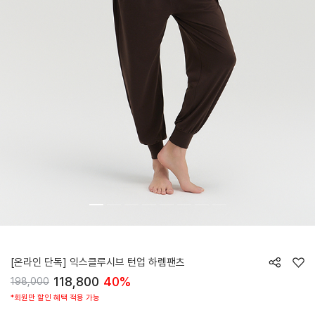
HTWPN6Z90T
[온라인 단독] 익스클루시브 턴업 하렘팬츠
118,800
40%
198,000
*회원만 할인 혜택 적용 가능