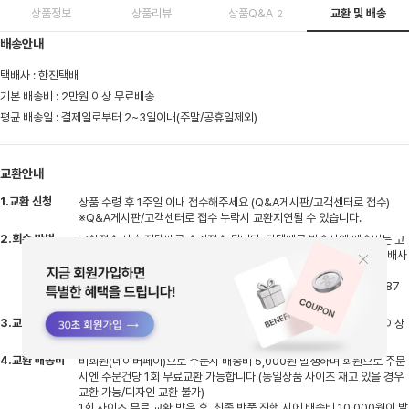
상품정보
상품리뷰
상품Q&A
교환 및 배송
2
배송안내
택배사 : 한진택배
기본 배송비 : 2만원 이상 무료배송
평균 배송일 : 결제일로부터 2~3일이내(주말/공휴일제외)
교환안내
1.교환 신청
상품 수령 후 1주일 이내 접수해주세요 (Q&A게시판/고객센터로 접수)
※Q&A게시판/고객센터로 접수 누락시 교환지연될 수 있습니다.
2.회수 방법
교환접수 시 한진택배로 수거접수 됩니다. 타택배로 반송시엔 배송비는 고
객님 부담으로 선불 결제 후 반송해주셔야하며, 반송 후 고객센터로 택배사
명,송장번호 남겨주셔야 지연없이 처리될 수 있습니다.
※타택배 반송시 반품 주소지 : 경기도 용인시 처인구 원삼면 원양로 487
지상1층 엠글로벌
3.교환 기간
반송하신 상품 입고 후 검수기간 평일기준 2~3일 소요, 검수 후 상품 이상
없을시 교환상품 출고 진행됩니다
4.교환 배송비
비회원(네이버페이)으로 주문시 배송비 5,000원 발생하며 회원으로 주문
시엔 주문건당 1회 무료교환 가능합니다 (동일상품 사이즈 재고 있을 경우
교환 가능/디자인 교환 불가)
1회 사이즈 무료 교환 받은 후, 최종 반품 진행 시에 배송비 10,000원이 발