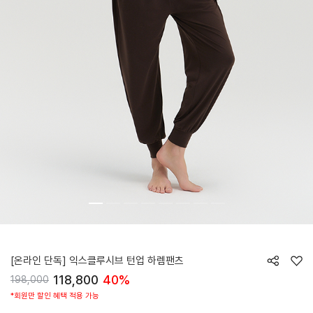
HTWPN6Z90T
[온라인 단독] 익스클루시브 턴업 하렘팬츠
118,800
40%
198,000
*회원만 할인 혜택 적용 가능