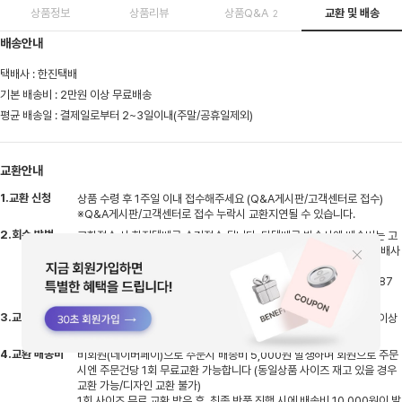
상품정보
상품리뷰
상품Q&A
교환 및 배송
2
배송안내
택배사 : 한진택배
기본 배송비 : 2만원 이상 무료배송
평균 배송일 : 결제일로부터 2~3일이내(주말/공휴일제외)
교환안내
1.교환 신청
상품 수령 후 1주일 이내 접수해주세요 (Q&A게시판/고객센터로 접수)
※Q&A게시판/고객센터로 접수 누락시 교환지연될 수 있습니다.
2.회수 방법
교환접수 시 한진택배로 수거접수 됩니다. 타택배로 반송시엔 배송비는 고
객님 부담으로 선불 결제 후 반송해주셔야하며, 반송 후 고객센터로 택배사
명,송장번호 남겨주셔야 지연없이 처리될 수 있습니다.
※타택배 반송시 반품 주소지 : 경기도 용인시 처인구 원삼면 원양로 487
지상1층 엠글로벌
3.교환 기간
반송하신 상품 입고 후 검수기간 평일기준 2~3일 소요, 검수 후 상품 이상
없을시 교환상품 출고 진행됩니다
4.교환 배송비
비회원(네이버페이)으로 주문시 배송비 5,000원 발생하며 회원으로 주문
시엔 주문건당 1회 무료교환 가능합니다 (동일상품 사이즈 재고 있을 경우
교환 가능/디자인 교환 불가)
1회 사이즈 무료 교환 받은 후, 최종 반품 진행 시에 배송비 10,000원이 발