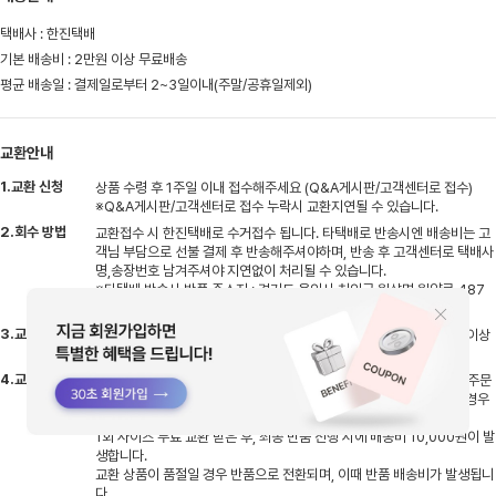
택배사 : 한진택배
기본 배송비 : 2만원 이상 무료배송
평균 배송일 : 결제일로부터 2~3일이내(주말/공휴일제외)
교환안내
1.교환 신청
상품 수령 후 1주일 이내 접수해주세요 (Q&A게시판/고객센터로 접수)
※Q&A게시판/고객센터로 접수 누락시 교환지연될 수 있습니다.
2.회수 방법
교환접수 시 한진택배로 수거접수 됩니다. 타택배로 반송시엔 배송비는 고
객님 부담으로 선불 결제 후 반송해주셔야하며, 반송 후 고객센터로 택배사
명,송장번호 남겨주셔야 지연없이 처리될 수 있습니다.
※타택배 반송시 반품 주소지 : 경기도 용인시 처인구 원삼면 원양로 487
지상1층 엠글로벌
3.교환 기간
반송하신 상품 입고 후 검수기간 평일기준 2~3일 소요, 검수 후 상품 이상
없을시 교환상품 출고 진행됩니다
4.교환 배송비
비회원(네이버페이)으로 주문시 배송비 5,000원 발생하며 회원으로 주문
시엔 주문건당 1회 무료교환 가능합니다 (동일상품 사이즈 재고 있을 경우
교환 가능/디자인 교환 불가)
1회 사이즈 무료 교환 받은 후, 최종 반품 진행 시에 배송비 10,000원이 발
생합니다.
교환 상품이 품절일 경우 반품으로 전환되며, 이때 반품 배송비가 발생됩니
다.