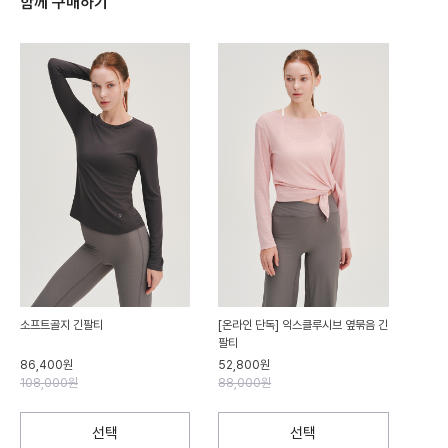
함께 구매하기
소프트골지 긴팔티
[온라인 단독] 익스클루시브 옆묶음 긴
팔티
86,400원
52,800원
108,000원
88,000원
선택
선택