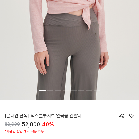
HTWTL6Z90T
[온라인 단독] 익스클루시브 옆묶음 긴팔티
52,800
40%
88,000
*회원만 할인 혜택 적용 가능