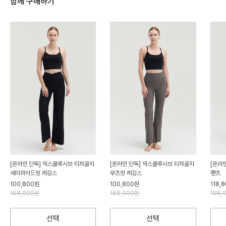
함께 구매하기
[온라인 단독] 익스클루시브 티챠골지
[온라인 단독] 익스클루시브 티챠골지
[온라
세미와이드핏 레깅스
부츠컷 레깅스
팬츠
100,800원
100,800원
118,
168,000원
168,000원
198,
선택
선택