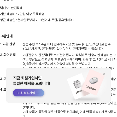
택배사 : 한진택배
기본 배송비 : 2만원 이상 무료배송
평균 배송일 : 결제일로부터 2~3일이내(주말/공휴일제외)
교환안내
1.교환 신청
상품 수령 후 1주일 이내 접수해주세요 (Q&A게시판/고객센터로 접수)
※Q&A게시판/고객센터로 접수 누락시 교환지연될 수 있습니다.
2.회수 방법
교환접수 시 한진택배로 수거접수 됩니다. 타택배로 반송시엔 배송비는 고
객님 부담으로 선불 결제 후 반송해주셔야하며, 반송 후 고객센터로 택배사
명,송장번호 남겨주셔야 지연없이 처리될 수 있습니다.
※타택배 반송시 반품 주소지 : 경기도 용인시 처인구 원삼면 원양로 487
지상1층 엠글로벌
3.교환 기간
반송하신 상품 입고 후 검수기간 평일기준 2~3일 소요, 검수 후 상품 이상
없을시 교환상품 출고 진행됩니다
4.교환 배송비
비회원(네이버페이)으로 주문시 배송비 5,000원 발생하며 회원으로 주문
시엔 주문건당 1회 무료교환 가능합니다 (동일상품 사이즈 재고 있을 경우
교환 가능/디자인 교환 불가)
1회 사이즈 무료 교환 받은 후, 최종 반품 진행 시에 배송비 10,000원이 발
생합니다.
교환 상품이 품절일 경우 반품으로 전환되며, 이때 반품 배송비가 발생됩니
다.