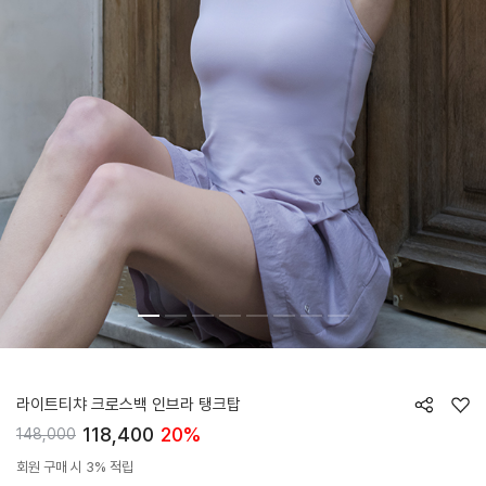
HTWLT6I02T
라이트티챠 크로스백 인브라 탱크탑
118,400
20%
148,000
회원 구매 시 3% 적립