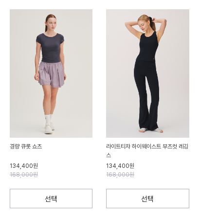
경량 큐롯 쇼츠
라이트티챠 하이웨이스트 부츠컷 레깅
스
134,400원
134,400원
168,000원
168,000원
선택
선택