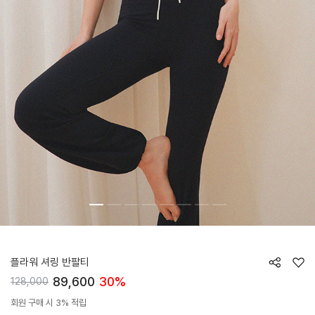
HTWTS6J07T
플라워 셔링 반팔티
89,600
30%
128,000
회원 구매 시 3% 적립