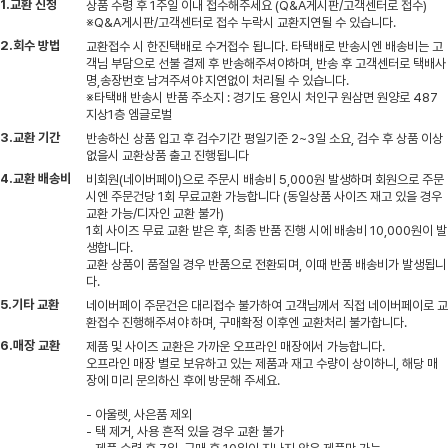
1.교환 신청
상품 수령 후 1주일 이내 접수해주세요 (Q&A게시판/고객센터로 접수)
※Q&A게시판/고객센터로 접수 누락시 교환지연될 수 있습니다.
2.회수 방법
교환접수 시 한진택배로 수거접수 됩니다. 타택배로 반송시엔 배송비는 고
객님 부담으로 선불 결제 후 반송해주셔야하며, 반송 후 고객센터로 택배사
명,송장번호 남겨주셔야 지연없이 처리될 수 있습니다.
※타택배 반송시 반품 주소지 : 경기도 용인시 처인구 원삼면 원양로 487
지상1층 엠글로벌
3.교환 기간
반송하신 상품 입고 후 검수기간 평일기준 2~3일 소요, 검수 후 상품 이상
없을시 교환상품 출고 진행됩니다
4.교환 배송비
비회원(네이버페이)으로 주문시 배송비 5,000원 발생하며 회원으로 주문
시엔 주문건당 1회 무료교환 가능합니다 (동일상품 사이즈 재고 있을 경우
교환 가능/디자인 교환 불가)
1회 사이즈 무료 교환 받은 후, 최종 반품 진행 시에 배송비 10,000원이 발
생합니다.
교환 상품이 품절일 경우 반품으로 전환되며, 이때 반품 배송비가 발생됩니
다.
5.기타 교환
네이버페이 주문건은 대리접수 불가하여 고객님께서 직접 네이버페이로 교
환접수 진행해주셔야 하며, 구매확정 이후엔 교환처리 불가합니다.
6.매장 교환
제품 및 사이즈 교환은 가까운 오프라인 매장에서 가능합니다.
오프라인 매장 별로 보유하고 있는 제품과 재고 수량이 상이하니, 해당 매
장에 미리 문의하신 후에 방문해 주세요.
- 아울렛, 사은품 제외
- 택 제거, 사용 흔적 있을 경우 교환 불가