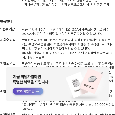
- 제품 수령 후 7일, 구매 후 10일이 지나지 않은 제품만 가능
- 자사몰 결제 금액보다 낮은 금액의 상품으로 교환 시, 차액 환불 불가
반품안내
1.접수 기간
상품 수령 후 1주일 이내 접수해주세요 (Q&A게시판/고객센터로 접수)
※Q&A게시판/고객센터로 접수 누락시 반품지연될 수 있습니다.
2.회수 방법
반품접수 시 한진택배로 수거접수 됩니다. 타택배로 반송시엔 배송비는 고
객님 부담으로 선불 결제 후 반송해주셔야하며 반송 후 고객센터로 택배사
명,송장번호 남겨주셔야 지연없이 처리될 수 있습니다.
※타택배 반송시 반품 주소지 : 경기도 용인시 처인구 원삼면 원양로 487
지상1층 엠글로벌
3.반품 기간
반송하신 상품 입고 후 검수기간 평일기준 2~3일 소요, 검수 후 상품 이상
없을시 결제하신 수단으로 환불처리 진행됩니다. (무통장입금의 경우 반품
완료 후 평일기준 1~2일 이내 고객님 계좌로 입금되며, 카드결제 취소는
반품완료 후 카드사에 따라 영업일 기준 3~5일 소요될 수 있습니다) 무통
장으로 결제하신 고객님들은 반품접수시 환불받으실 은행명/계좌번호/예
금주명 남겨주세요
4.반품 배송비
부분반품시엔 배송비 2,500원이며 전체반품시엔 배송비 5,000원 발생
합니다. 배송비는 환불금에서 차감 후 환불진행됨으로 상품 반송시 배송비
동봉하지 말아주세요(동봉시 분실위험 있습니다)
1회 사이즈 무료 교환 받은 후, 최종 반품 진행 시에 배송비 10,000원이 발
생합니다.
5.기타 반품