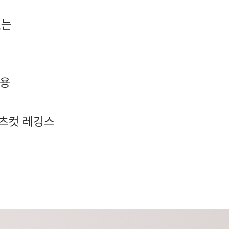
있는
사용
부츠컷 레깅스