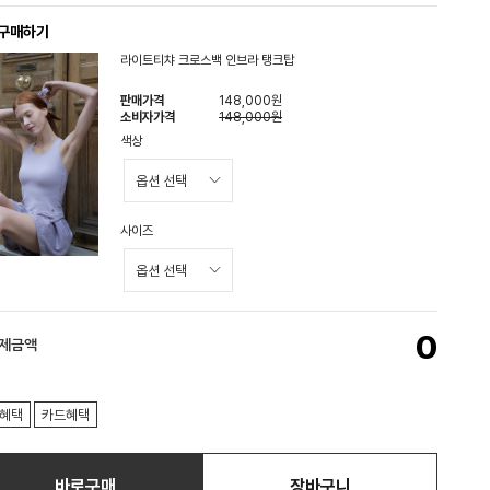
 구매하기
라이트티챠 크로스백 인브라 탱크탑
판매가격
148,000원
소비자가격
148,000원
색상
사이즈
0
결제금액
혜택
카드혜택
바로구매
장바구니