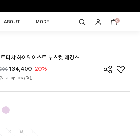
0
ABOUT
MORE
LE6I02T
트티챠 하이웨이스트 부츠컷 레깅스
134,400
20%
,000
매 시 0p (0%) 적립
S
M
L