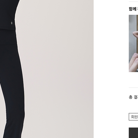
함께
총 
회원