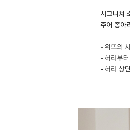
시그니쳐 
주어 종아
- 위뜨의 
- 허리부
- 허리 상