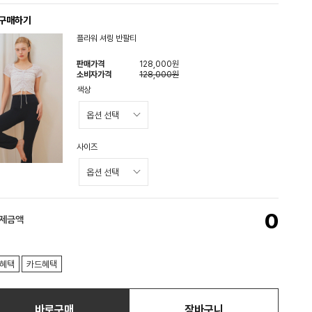
 구매하기
플라워 셔링 반팔티
판매가격
128,000원
소비자가격
128,000원
색상
사이즈
0
결제금액
혜택
카드혜택
바로구매
장바구니