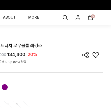
0
ABOUT
MORE
LE6I04T
트티챠 로우볼륨 레깅스
134,400
20%
,000
매 시 0p (0%) 적립
S
M
L