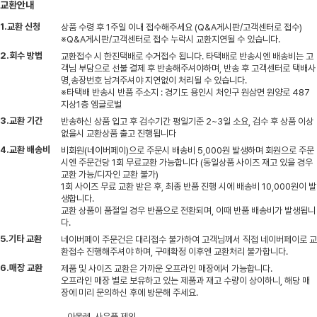
교환안내
1.교환 신청
상품 수령 후 1주일 이내 접수해주세요 (Q&A게시판/고객센터로 접수)
※Q&A게시판/고객센터로 접수 누락시 교환지연될 수 있습니다.
2.회수 방법
교환접수 시 한진택배로 수거접수 됩니다. 타택배로 반송시엔 배송비는 고
객님 부담으로 선불 결제 후 반송해주셔야하며, 반송 후 고객센터로 택배사
명,송장번호 남겨주셔야 지연없이 처리될 수 있습니다.
※타택배 반송시 반품 주소지 : 경기도 용인시 처인구 원삼면 원양로 487
지상1층 엠글로벌
3.교환 기간
반송하신 상품 입고 후 검수기간 평일기준 2~3일 소요, 검수 후 상품 이상
없을시 교환상품 출고 진행됩니다
4.교환 배송비
비회원(네이버페이)으로 주문시 배송비 5,000원 발생하며 회원으로 주문
시엔 주문건당 1회 무료교환 가능합니다 (동일상품 사이즈 재고 있을 경우
교환 가능/디자인 교환 불가)
1회 사이즈 무료 교환 받은 후, 최종 반품 진행 시에 배송비 10,000원이 발
생합니다.
교환 상품이 품절일 경우 반품으로 전환되며, 이때 반품 배송비가 발생됩니
다.
5.기타 교환
네이버페이 주문건은 대리접수 불가하여 고객님께서 직접 네이버페이로 교
환접수 진행해주셔야 하며, 구매확정 이후엔 교환처리 불가합니다.
6.매장 교환
제품 및 사이즈 교환은 가까운 오프라인 매장에서 가능합니다.
오프라인 매장 별로 보유하고 있는 제품과 재고 수량이 상이하니, 해당 매
장에 미리 문의하신 후에 방문해 주세요.
- 아울렛, 사은품 제외