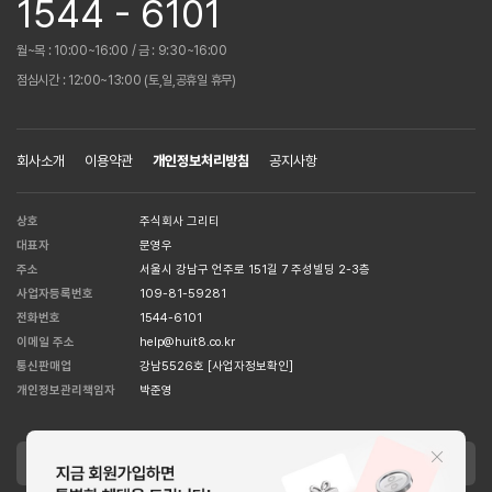
1544 - 6101
월~목 : 10:00~16:00 / 금 : 9:30~16:00
점심시간 : 12:00~13:00 (토,일,공휴일 휴무)
회사소개
이용약관
개인정보처리방침
공지사항
상호
주식회사 그리티
대표자
문영우
주소
서울시 강남구 언주로 151길 7 주성빌딩 2-3층
사업자등록번호
109-81-59281
전화번호
1544-6101
이메일 주소
help@huit8.co.kr
통신판매업
강남5526호
[사업자정보확인]
개인정보관리책임자
박준영
APPLE STORE
GOOGLE STORE