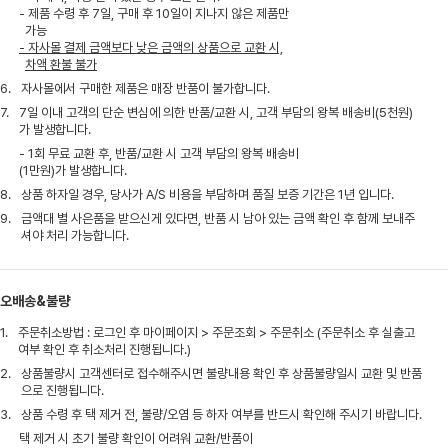
- 제품 수령 후 7일, 구매 후 10일이 지나지 않은 제품만
가능
- 자사몰 결제 금액보다 낮은 금액의 상품으로 교환 시,
차액 환불 불가
6.
자사몰에서 구매한 제품은 매장 반품이 불가합니다.
7.
7일 이내 고객의 단순 변심에 의한 반품/교환 시, 고객 부담의 왕복 배송비(5천원)
가 발생합니다.
- 1회 무료 교환 후, 반품/교환 시 고객 부담의 왕복 배송비
(1만원)가 발생합니다.
8.
상품 하자일 경우, 당사가 A/S 비용을 부담하며 품질 보증 기간은 1년 입니다.
9.
금액대 별 사은품을 받으신게 있다면, 반품 시 남아 있는 금액 확인 후 함께 보내주
셔야 처리 가능합니다.
오배송&불량
1.
주문취소방법 : 로그인 후 마이페이지 > 주문조회 > 주문취소 (주문취소 후 실출고
여부 확인 후 취소처리 진행됩니다.)
2.
상품불량시 고객센터로 접수해주시면 불량내용 확인 후 상품불량일시 교환 및 반품
으로 진행됩니다.
3.
상품 수령 후 택 제거 전, 불량/오염 등 하자 여부를 반드시 확인해 주시기 바랍니다.
택 제거 시 초기 불량 확인이 어려워 교환/반품이