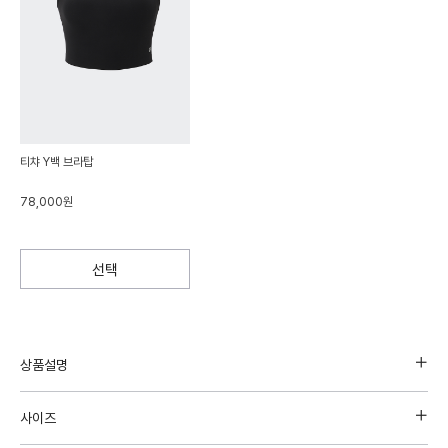
티챠 Y백 브라탑
78,000원
선택
상품설명
사이즈