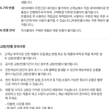
생합니다.
5.기타 반품
네이버페이 주문건은 대리접수 불가하여 고객님께서 직접 네이버페이로 반
품접수 진행해주셔야 하며, 구매확정 이후엔 반품처리 불가합니다.
반품완료 후 사용하신 적립금은 재적립되며, 사용하신 쿠폰은 해당 쿠폰 사
용기간에 따라 사용이 불가할 수 있습니다.(부분반품시에는 쿠폰 복원이 불
가합니다.)
6.반품 안내
자사몰에서 구매한 제품은 매장 반품이 불가합니다.
교환/반품 유의사항
1.
고객님 부주의로 인한 제품의 오염,훼손,변형,파손 및 제품에 부착된 택을 제거한 경
우 교환/반품이 불가합니다.
2.
공지된 교환/반품기간이 지난 경우엔 교환/반품이 불가합니다.
3.
진한색상의 원단의 경우 초기 1~2회 물빠짐 발생할 수 있으며 해당부분은 상품불
량이 아님으로 교환/반품이 불가합니다.
4.
원단 특유의 냄새,간단한 실밥,초크자국 등 직접 손질이 가능한 정도의 상품은 불량
으로 처리가 어려울 수 있습니다.
5.
제품 및 사이즈 교환은 가까운 오프라인 매장에서 가능합니다. 오프라인 매장 별로
보유하고 있는 제품과 재고 수량이 상이하니, 해당 매장에 미리 문의하신 후에 방문
해 주세요.
- 아울렛, 사은품 제외
- 택 제거, 사용 흔적 있을 경우 교환 불가.