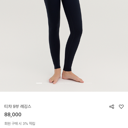
HTWLE6Z02T
티챠 9부 레깅스
88,000
회원 구매 시 3% 적립