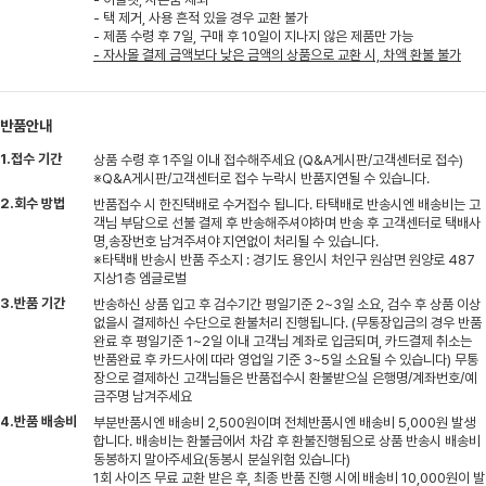
- 택 제거, 사용 흔적 있을 경우 교환 불가
- 제품 수령 후 7일, 구매 후 10일이 지나지 않은 제품만 가능
- 자사몰 결제 금액보다 낮은 금액의 상품으로 교환 시, 차액 환불 불가
반품안내
1.접수 기간
상품 수령 후 1주일 이내 접수해주세요 (Q&A게시판/고객센터로 접수)
※Q&A게시판/고객센터로 접수 누락시 반품지연될 수 있습니다.
2.회수 방법
반품접수 시 한진택배로 수거접수 됩니다. 타택배로 반송시엔 배송비는 고
객님 부담으로 선불 결제 후 반송해주셔야하며 반송 후 고객센터로 택배사
명,송장번호 남겨주셔야 지연없이 처리될 수 있습니다.
※타택배 반송시 반품 주소지 : 경기도 용인시 처인구 원삼면 원양로 487
지상1층 엠글로벌
3.반품 기간
반송하신 상품 입고 후 검수기간 평일기준 2~3일 소요, 검수 후 상품 이상
없을시 결제하신 수단으로 환불처리 진행됩니다. (무통장입금의 경우 반품
완료 후 평일기준 1~2일 이내 고객님 계좌로 입금되며, 카드결제 취소는
반품완료 후 카드사에 따라 영업일 기준 3~5일 소요될 수 있습니다) 무통
장으로 결제하신 고객님들은 반품접수시 환불받으실 은행명/계좌번호/예
금주명 남겨주세요
4.반품 배송비
부분반품시엔 배송비 2,500원이며 전체반품시엔 배송비 5,000원 발생
합니다. 배송비는 환불금에서 차감 후 환불진행됨으로 상품 반송시 배송비
동봉하지 말아주세요(동봉시 분실위험 있습니다)
1회 사이즈 무료 교환 받은 후, 최종 반품 진행 시에 배송비 10,000원이 발