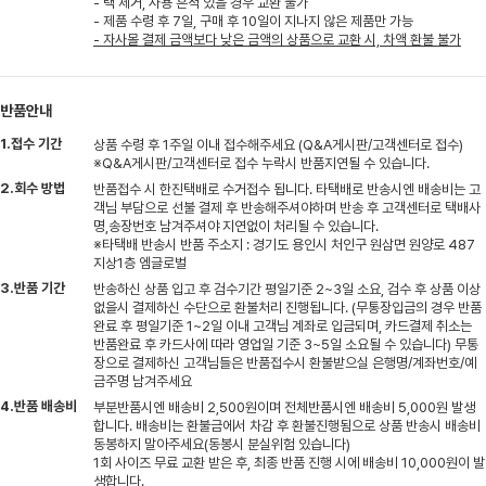
- 택 제거, 사용 흔적 있을 경우 교환 불가
- 제품 수령 후 7일, 구매 후 10일이 지나지 않은 제품만 가능
- 자사몰 결제 금액보다 낮은 금액의 상품으로 교환 시, 차액 환불 불가
반품안내
1.접수 기간
상품 수령 후 1주일 이내 접수해주세요 (Q&A게시판/고객센터로 접수)
※Q&A게시판/고객센터로 접수 누락시 반품지연될 수 있습니다.
2.회수 방법
반품접수 시 한진택배로 수거접수 됩니다. 타택배로 반송시엔 배송비는 고
객님 부담으로 선불 결제 후 반송해주셔야하며 반송 후 고객센터로 택배사
명,송장번호 남겨주셔야 지연없이 처리될 수 있습니다.
※타택배 반송시 반품 주소지 : 경기도 용인시 처인구 원삼면 원양로 487
지상1층 엠글로벌
3.반품 기간
반송하신 상품 입고 후 검수기간 평일기준 2~3일 소요, 검수 후 상품 이상
없을시 결제하신 수단으로 환불처리 진행됩니다. (무통장입금의 경우 반품
완료 후 평일기준 1~2일 이내 고객님 계좌로 입금되며, 카드결제 취소는
반품완료 후 카드사에 따라 영업일 기준 3~5일 소요될 수 있습니다) 무통
장으로 결제하신 고객님들은 반품접수시 환불받으실 은행명/계좌번호/예
금주명 남겨주세요
4.반품 배송비
부분반품시엔 배송비 2,500원이며 전체반품시엔 배송비 5,000원 발생
합니다. 배송비는 환불금에서 차감 후 환불진행됨으로 상품 반송시 배송비
동봉하지 말아주세요(동봉시 분실위험 있습니다)
1회 사이즈 무료 교환 받은 후, 최종 반품 진행 시에 배송비 10,000원이 발
생합니다.