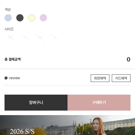
색상
사이즈
XS
S
M
L
0
총 결제금액
review
회원혜택
카드혜택
장바구니
구매하기