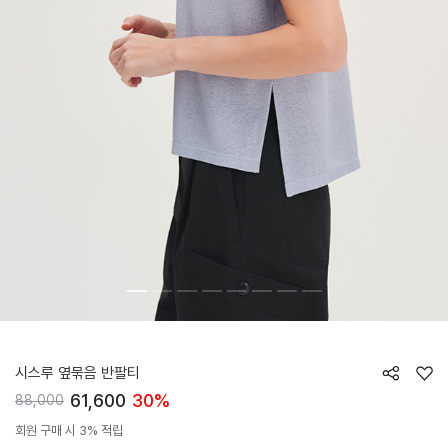
HTWTS6I02T
시스루 옆묶음 반팔티
61,600
30%
88,000
회원 구매 시 3% 적립