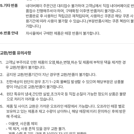
5.기타 반품
네이버페이 주문건은 대리접수 불가하여 고객님께서 직접 네이버페이로 반
품접수 진행해주셔야 하며, 구매확정 이후엔 반품처리 불가합니다.
반품완료 후 사용하신 적립금은 재적립되며, 사용하신 쿠폰은 해당 쿠폰 사
용기간에 따라 사용이 불가할 수 있습니다.(부분반품시에는 쿠폰 복원이 불
가합니다.)
6.반품 안내
자사몰에서 구매한 제품은 매장 반품이 불가합니다.
교환/반품 유의사항
1.
고객님 부주의로 인한 제품의 오염,훼손,변형,파손 및 제품에 부착된 택을 제거한 경
우 교환/반품이 불가합니다.
2.
공지된 교환/반품기간이 지난 경우엔 교환/반품이 불가합니다.
3.
진한색상의 원단의 경우 초기 1~2회 물빠짐 발생할 수 있으며 해당부분은 상품불
량이 아님으로 교환/반품이 불가합니다.
4.
원단 특유의 냄새,간단한 실밥,초크자국 등 직접 손질이 가능한 정도의 상품은 불량
으로 처리가 어려울 수 있습니다.
5.
제품 및 사이즈 교환은 가까운 오프라인 매장에서 가능합니다. 오프라인 매장 별로
보유하고 있는 제품과 재고 수량이 상이하니, 해당 매장에 미리 문의하신 후에 방문
해 주세요.
- 아울렛, 사은품 제외
- 택 제거, 사용 흔적 있을 경우 교환 불가.
- 제품 수령 후 7일, 구매 후 10일이 지나지 않은 제품만