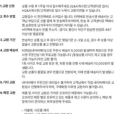
1.교환 신청
상품 수령 후 1주일 이내 접수해주세요 (Q&A게시판/고객센터로 접수)
※Q&A게시판/고객센터로 접수 누락시 교환지연될 수 있습니다.
2.회수 방법
교환접수 시 한진택배로 수거접수 됩니다. 타택배로 반송시엔 배송비는 고
객님 부담으로 선불 결제 후 반송해주셔야하며, 반송 후 고객센터로 택배사
명,송장번호 남겨주셔야 지연없이 처리될 수 있습니다.
※타택배 반송시 반품 주소지 : 경기도 용인시 처인구 원삼면 원양로 487
지상1층 엠글로벌
3.교환 기간
반송하신 상품 입고 후 검수기간 평일기준 2~3일 소요, 검수 후 상품 이상
없을시 교환상품 출고 진행됩니다
4.교환 배송비
비회원(네이버페이)으로 주문시 배송비 5,000원 발생하며 회원으로 주문
시엔 주문건당 1회 무료교환 가능합니다 (동일상품 사이즈 재고 있을 경우
교환 가능/디자인 교환 불가)
1회 사이즈 무료 교환 받은 후, 최종 반품 진행 시에 배송비 10,000원이 발
생합니다.
교환 상품이 품절일 경우 반품으로 전환되며, 이때 반품 배송비가 발생됩니
다.
5.기타 교환
네이버페이 주문건은 대리접수 불가하여 고객님께서 직접 네이버페이로 교
환접수 진행해주셔야 하며, 구매확정 이후엔 교환처리 불가합니다.
6.매장 교환
제품 및 사이즈 교환은 가까운 오프라인 매장에서 가능합니다.
오프라인 매장 별로 보유하고 있는 제품과 재고 수량이 상이하니, 해당 매
장에 미리 문의하신 후에 방문해 주세요.
- 아울렛, 사은품 제외