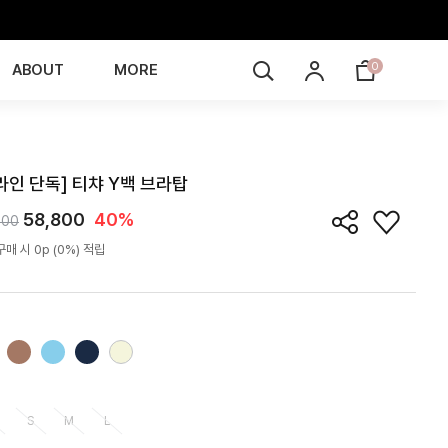
0
ABOUT
MORE
TB4Z90T
라인 단독] 티챠 Y백 브라탑
58,800
40%
000
매 시 0p (0%) 적립
S
M
L