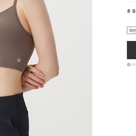
총 
회원
re