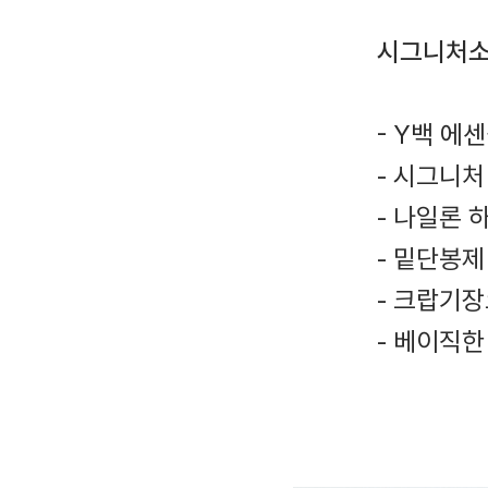
시그니처소
- Y백 에
- 시그니처
- 나일론
- 밑단봉
- 크랍기
- 베이직