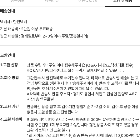
상품정보
상품리뷰
상품Q&A
교환 및 배송
0
배송안내
택배사 : 한진택배
기본 배송비 : 2만원 이상 무료배송
평균 배송일 : 결제일로부터 2~3일이내(주말/공휴일제외)
교환안내
1.교환 신청
상품 수령 후 1주일 이내 접수해주세요 (Q&A게시판/고객센터로 접수)
※Q&A게시판/고객센터로 접수 누락시 교환지연될 수 있습니다.
2.회수 방법
교환접수 시 한진택배로 수거접수 됩니다. 타택배로 반송시엔 배송비는 고
객님 부담으로 선불 결제 후 반송해주셔야하며, 반송 후 고객센터로 택배사
명,송장번호 남겨주셔야 지연없이 처리될 수 있습니다.
※타택배 반송시 반품 주소지 : 경기도 용인시 처인구 원삼면 원양로 487
지상1층 엠글로벌
3.교환 기간
반송하신 상품 입고 후 검수기간 평일기준 2~3일 소요, 검수 후 상품 이상
없을시 교환상품 출고 진행됩니다
4.교환 배송비
비회원(네이버페이)으로 주문시 배송비 5,000원 발생하며 회원으로 주문
시엔 주문건당 1회 무료교환 가능합니다 (동일상품 사이즈 재고 있을 경우
교환 가능/디자인 교환 불가)
1회 사이즈 무료 교환 받은 후, 최종 반품 진행 시에 배송비 10,000원이 발