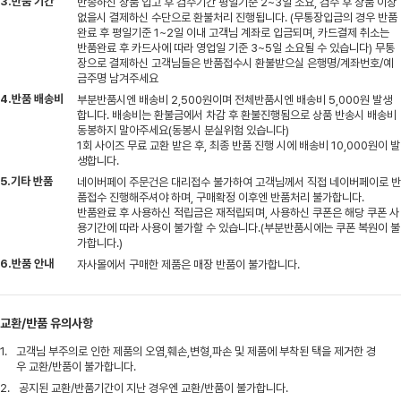
3.반품 기간
반송하신 상품 입고 후 검수기간 평일기준 2~3일 소요, 검수 후 상품 이상
없을시 결제하신 수단으로 환불처리 진행됩니다. (무통장입금의 경우 반품
완료 후 평일기준 1~2일 이내 고객님 계좌로 입금되며, 카드결제 취소는
반품완료 후 카드사에 따라 영업일 기준 3~5일 소요될 수 있습니다) 무통
장으로 결제하신 고객님들은 반품접수시 환불받으실 은행명/계좌번호/예
금주명 남겨주세요
4.반품 배송비
부분반품시엔 배송비 2,500원이며 전체반품시엔 배송비 5,000원 발생
합니다. 배송비는 환불금에서 차감 후 환불진행됨으로 상품 반송시 배송비
동봉하지 말아주세요(동봉시 분실위험 있습니다)
1회 사이즈 무료 교환 받은 후, 최종 반품 진행 시에 배송비 10,000원이 발
생합니다.
5.기타 반품
네이버페이 주문건은 대리접수 불가하여 고객님께서 직접 네이버페이로 반
품접수 진행해주셔야 하며, 구매확정 이후엔 반품처리 불가합니다.
반품완료 후 사용하신 적립금은 재적립되며, 사용하신 쿠폰은 해당 쿠폰 사
용기간에 따라 사용이 불가할 수 있습니다.(부분반품시에는 쿠폰 복원이 불
가합니다.)
6.반품 안내
자사몰에서 구매한 제품은 매장 반품이 불가합니다.
교환/반품 유의사항
1.
고객님 부주의로 인한 제품의 오염,훼손,변형,파손 및 제품에 부착된 택을 제거한 경
우 교환/반품이 불가합니다.
2.
공지된 교환/반품기간이 지난 경우엔 교환/반품이 불가합니다.