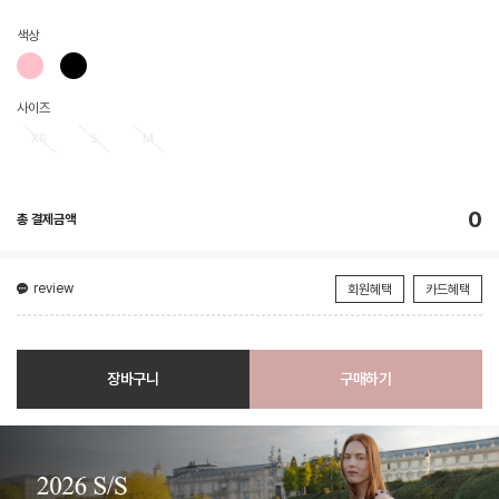
색상
사이즈
XS
S
M
0
총 결제금액
review
회원혜택
카드혜택
장바구니
구매하기