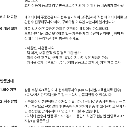
생합니다.
교환 상품이 품절일 경우 반품으로 전환되며, 이때 반품 배송비가 발생됩니
다.
5.기타 교환
네이버페이 주문건은 대리접수 불가하여 고객님께서 직접 네이버페이로 교
환접수 진행해주셔야 하며, 구매확정 이후엔 교환처리 불가합니다.
6.매장 교환
제품 및 사이즈 교환은 가까운 오프라인 매장에서 가능합니다.
오프라인 매장 별로 보유하고 있는 제품과 재고 수량이 상이하니, 해당 매
장에 미리 문의하신 후에 방문해 주세요.
- 아울렛, 사은품 제외
- 택 제거, 사용 흔적 있을 경우 교환 불가
- 제품 수령 후 7일, 구매 후 10일이 지나지 않은 제품만 가능
- 자사몰 결제 금액보다 낮은 금액의 상품으로 교환 시, 차액 환불 불가
반품안내
1.접수 기간
상품 수령 후 1주일 이내 접수해주세요 (Q&A게시판/고객센터로 접수)
※Q&A게시판/고객센터로 접수 누락시 반품지연될 수 있습니다.
2.회수 방법
반품접수 시 한진택배로 수거접수 됩니다. 타택배로 반송시엔 배송비는 고
객님 부담으로 선불 결제 후 반송해주셔야하며 반송 후 고객센터로 택배사
명,송장번호 남겨주셔야 지연없이 처리될 수 있습니다.
※타택배 반송시 반품 주소지 : 경기도 용인시 처인구 원삼면 원양로 487
지상1층 엠글로벌