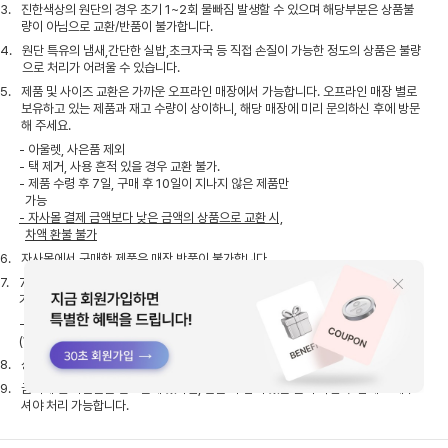
3.
진한색상의 원단의 경우 초기 1~2회 물빠짐 발생할 수 있으며 해당부분은 상품불
량이 아님으로 교환/반품이 불가합니다.
4.
원단 특유의 냄새,간단한 실밥,초크자국 등 직접 손질이 가능한 정도의 상품은 불량
으로 처리가 어려울 수 있습니다.
5.
제품 및 사이즈 교환은 가까운 오프라인 매장에서 가능합니다. 오프라인 매장 별로
보유하고 있는 제품과 재고 수량이 상이하니, 해당 매장에 미리 문의하신 후에 방문
해 주세요.
- 아울렛, 사은품 제외
- 택 제거, 사용 흔적 있을 경우 교환 불가.
- 제품 수령 후 7일, 구매 후 10일이 지나지 않은 제품만
가능
- 자사몰 결제 금액보다 낮은 금액의 상품으로 교환 시,
차액 환불 불가
6.
자사몰에서 구매한 제품은 매장 반품이 불가합니다.
7.
7일 이내 고객의 단순 변심에 의한 반품/교환 시, 고객 부담의 왕복 배송비(5천원)
가 발생합니다.
- 1회 무료 교환 후, 반품/교환 시 고객 부담의 왕복 배송비
(1만원)가 발생합니다.
8.
상품 하자일 경우, 당사가 A/S 비용을 부담하며 품질 보증 기간은 1년 입니다.
9.
금액대 별 사은품을 받으신게 있다면, 반품 시 남아 있는 금액 확인 후 함께 보내주
셔야 처리 가능합니다.