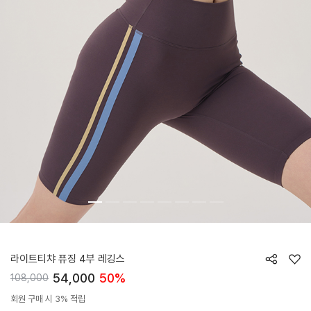
HTWLE5I10T
라이트티챠 퓨징 4부 레깅스
54,000
50%
108,000
회원 구매 시 3% 적립