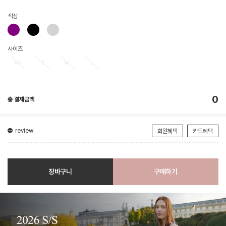
색상
사이즈
XS
S
M
L
0
총 결제금액
review
회원혜택
카드혜택
장바구니
구매하기