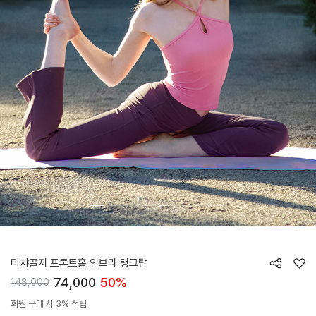
HTWLT5I01T
티챠골지 프론트홀 인브라 탱크탑
74,000
50%
148,000
회원 구매 시 3% 적립