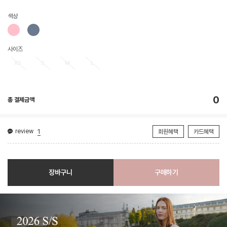
색상
사이즈
XS
S
M
L
0
총 결제금액
review
1
회원혜택
카드혜택
장바구니
구매하기