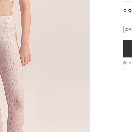
총 
회원
re