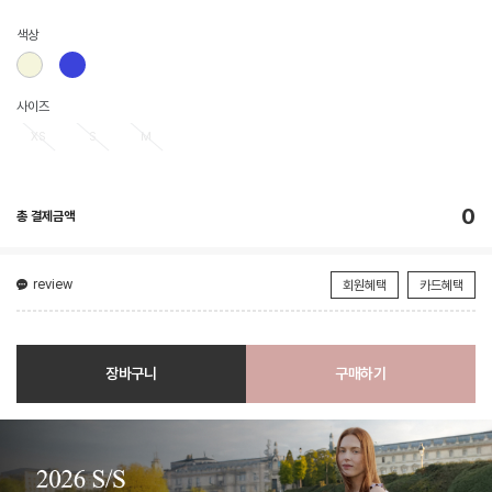
색상
사이즈
XS
S
M
0
총 결제금액
review
회원혜택
카드혜택
장바구니
구매하기